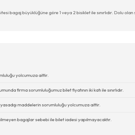
esi bagaj büyüklüğüne göre 1 veya 2 bisiklet ile sınırlıdır. Dolu olan 
luluğu yolcumuza aittir.
nda firma sorumluluğumuz bilet fiyatının iki katı ile sınırlıdır.
n yasadışı maddelerin sorumluluğu yolcumuza aittir.
ilmeyen bagajlar sebebi ile bilet iadesi yapılmayacaktır.