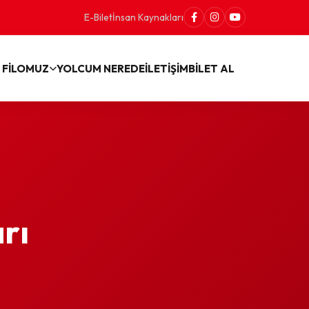
E-Bilet
İnsan Kaynakları
 FİLOMUZ
YOLCUM NEREDE
İLETİŞİM
BİLET AL
rı