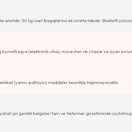
ile sınırlıdır. 30 kg üzeri bagajlarınız ek ücrete tabidir. Bisikletli yolc
ıymetli eşya (elektronik cihaz, mücevher vb.) hasar ve ziyan sorum
ehlikeli (yanıcı-patlayıcı) maddeler kesinlikle taşınmayacaktır.
ahat için gerekli belgeleri tam ve Veteriner gözetiminde uyutulmuş ol