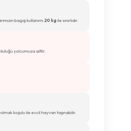
ularımızın bagaj kullanımı
20 kg
ile sınırlıdır.
luluğu yolcumuza aittir.
mak koşulu ile evcil hayvan taşınabilir.