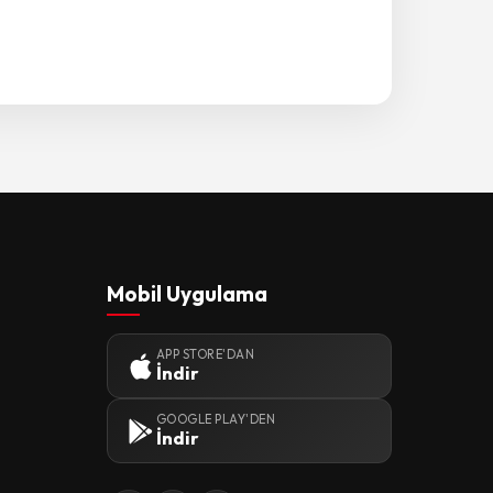
Mobil Uygulama
APP STORE'DAN
İndir
GOOGLE PLAY'DEN
İndir