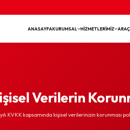
ANASAYFA
KURUMSAL
HİZMETLERİMİZ
ARAÇ
şisel Verilerin Koru
ılı KVKK kapsamında kişisel verilerinizin korunması po