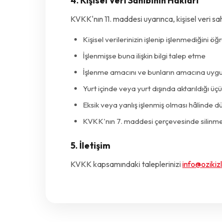
4. Kişisel Veri Sahibinin Hakları
KVKK'nın 11. maddesi uyarınca, kişisel veri sah
Kişisel verilerinizin işlenip işlenmediğini 
İşlenmişse buna ilişkin bilgi talep etme
İşlenme amacını ve bunların amacına uygun
Yurt içinde veya yurt dışında aktarıldığı üçü
Eksik veya yanlış işlenmiş olması hâlinde d
KVKK'nın 7. maddesi çerçevesinde silinme
5. İletişim
KVKK kapsamındaki taleplerinizi
info@ozikizl