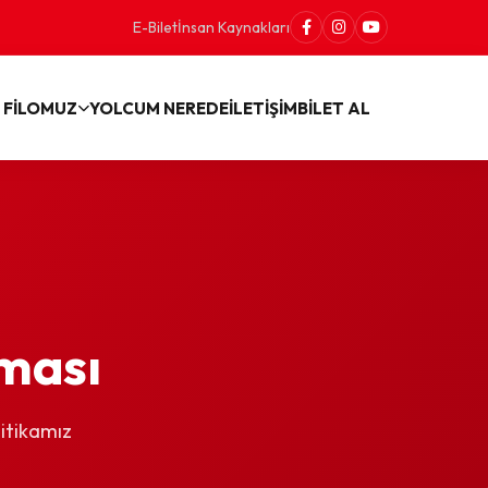
E-Bilet
İnsan Kaynakları
 FİLOMUZ
YOLCUM NEREDE
İLETİŞİM
BİLET AL
nması
litikamız