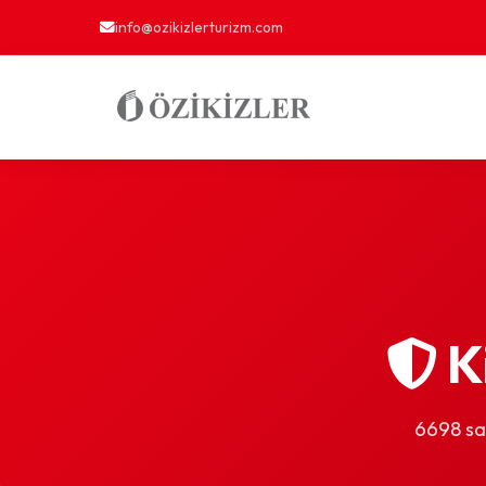
info@ozikizlerturizm.com
Ki
6698 say